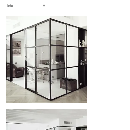
+
info