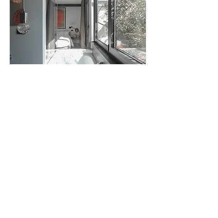
andrea borri architetti , via bramante 29, milano, Italy -