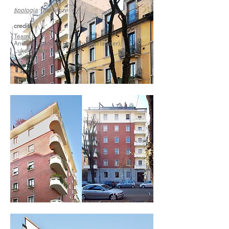
tipologia
: residenze
crediti
Team
:
Andrea Ludovico Borri (project leader)
Luke Ledermann