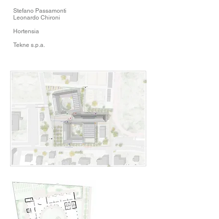
Stefano Passamonti
Leonardo Chironi
Hortensia
Tekne s.p.a.