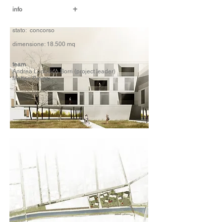
+
info
stato: concorso
dimensione: 18.500 mq
team
Andrea Ludovico Borri (project leader)
Matteo Pavesi