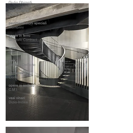
Giulio Ghirardi
imp. elettrico
Manet
pavimentazioni speciali
Mombrini
opere in ferro
Gonzato Contract
arredi
Dibieffe
vetri
Vetraria Dell'orto
serramenti
Confer
opere in acciaio
C.M.I.
vasi vinari
Dizio-Inoxia