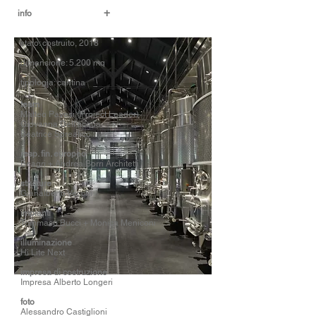
+
info
stato: costruito, 2018
dimensione: 5.200 mq
tipologia: cantina
team
Matteo Pavesi (Project Leader)
Giovanna Dell'acqua
Beatrice Spreafico
resp. fin. europeo
Beagri + Andrea Borri Architetti
strutture
Gianalberto Vecchi
impianti
Tommaso Bucci + Monica Meniconi
illuminazione
Hi Lite Next
impresa di costruzione
Impresa Alberto Longeri
foto
Alessandro Castiglioni